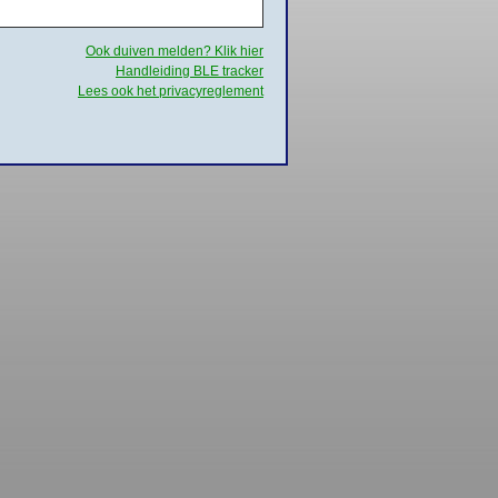
Ook duiven melden? Klik hier
Handleiding BLE tracker
Lees ook het privacyreglement