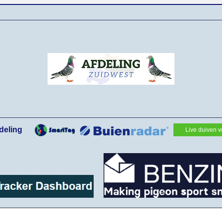
deling
Live duiven v