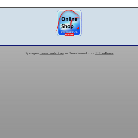
Bij vragen
neem contact op
— Gerealiseerd door
TTT software